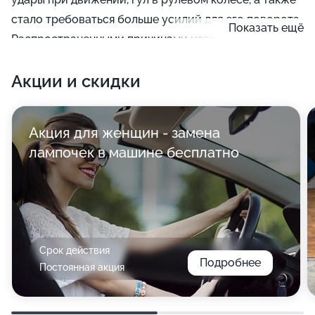
стало требоваться больше усилий для его поворота.
Показать ещё
Распространенными причинами неполадок
становятся ослабленное натяжение приводного
Акции и скидки
ремня, нехватка масла в бачке, плохое соединение
трубок, плохая установка наконечников рулевых тяг
или пониженное давление в насосе.
Акция для женщин - замена
лампочек в машине бесплатно
Срок действия
Подробнее
Постоянная акция